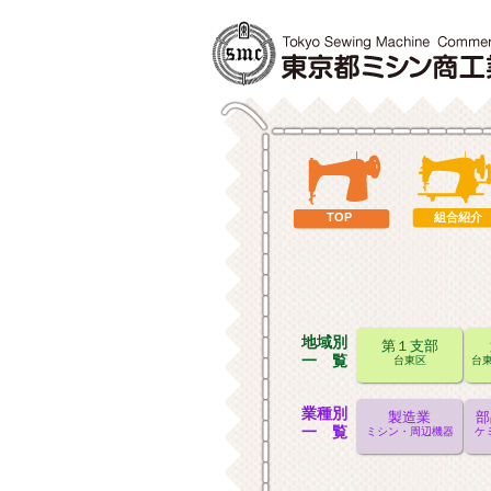
TOP
組合紹介
地域別
第１支部
一 覧
台東区
台東
業種別
製造業
部
一 覧
ミシン・周辺機器
ケ