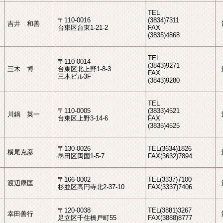
TEL
〒110-0016
(3834)7311
吉井 和善
台東区台東1-21-2
FAX
(3835)4868
TEL
〒110-0014
(3843)9271
三木 博
台東区北上野1-8-3
FAX
三木ビル3F
(3843)9280
TEL
〒110-0005
(3833)4521
川鍋 英一
台東区上野3-14-6
FAX
(3835)4525
〒130-0026
TEL(3634)1826
横尾克彦
墨田区両国1-5-7
FAX(3632)7894
〒166-0002
TEL(3337)7100
渡辺康匡
杉並区高円寺北2-37-10
FAX(3337)7406
〒120-0038
TEL(3881)3267
幸田善行
足立区千住橋戸町55
FAX(3888)8777