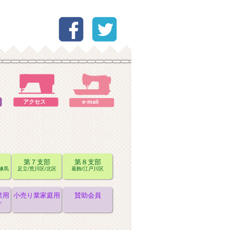
アクセス
e-mail
第７支部
第８支部
/練馬
足立/荒川区/北区
葛飾/江戸川区
業用
小売り業家庭用
賛助会員
ル