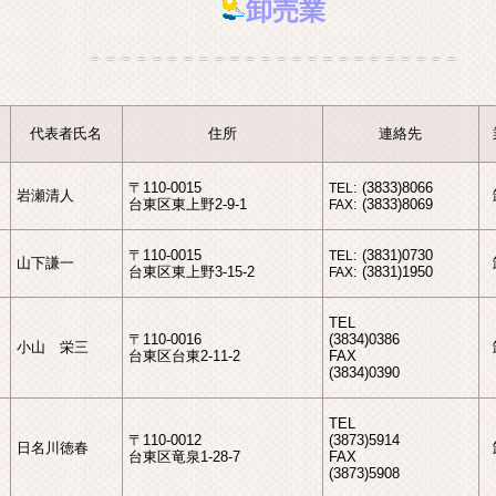
卸売業
代表者氏名
住所
連絡先
〒110-0015
(3833)8066
TEL:
岩瀬清人
台東区東上野2-9-1
(3833)8069
FAX:
〒110-0015
(3831)0730
TEL:
山下謙一
台東区東上野3-15-2
(3831)1950
FAX:
TEL
〒110-0016
(3834)0386
小山 栄三
台東区台東2-11-2
FAX
(3834)0390
TEL
〒110-0012
(3873)5914
日名川徳春
台東区竜泉1-28-7
FAX
(3873)5908