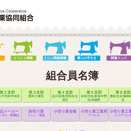
イベント情報
ミシン関連情報
購入の手引き
関連リンク
組合員名簿
第２支部
第３支部
第４支部
第５支部
第６支部
/千代田/中央区
墨田/江東区
品川/目黒/世田谷/太
杉並/渋谷/新宿/中野
豊島/文京/板橋
田区
区/武蔵野
区
品メーカー
卸売り業
小売り業全般
小売り業工業用
小売り業工
ミカル・附属品
ミシン・部品
アパレル
ノンアパレ