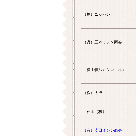
（株）ニッセン
（資）三木ミシン商会
横山特殊ミシン（株）
（株）太成
石田（株）
（有）幸田ミシン商会