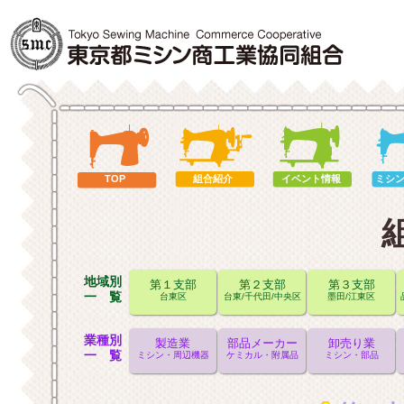
TOP
組合紹介
イベント情報
ミシ
地域別
第１支部
第２支部
第３支部
一 覧
台東区
台東/千代田/中央区
墨田/江東区
業種別
製造業
部品メーカー
卸売り業
一 覧
ミシン・周辺機器
ケミカル・附属品
ミシン・部品