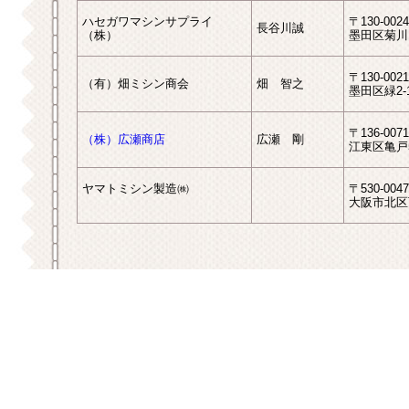
ハセガワマシンサプライ
〒130-0024
長谷川誠
（株）
墨田区菊川1-
〒130-0021
（有）畑ミシン商会
畑 智之
墨田区緑2-1
〒136-0071
（株）広瀬商店
広瀬 剛
江東区亀戸5-
ヤマトミシン製造㈱
〒530-0047
大阪市北区西