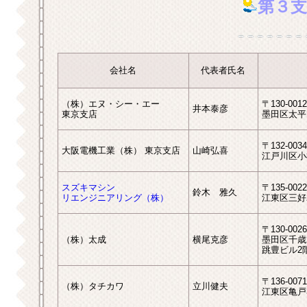
第３支
会社名
代表者氏名
（株）エヌ・シー・エー
〒130-0012
井本泰彦
東京支店
墨田区太平1-
〒132-0034
大阪電機工業（株） 東京支店
山崎弘喜
江戸川区小松
スズキマシン
〒135-0022
鈴木 雅久
リエンジニアリング（株）
江東区三好2-
〒130-0026
（株）太成
横尾克彦
墨田区千歳2-
跳豊ビル2
〒136-0071
（株）タチカワ
立川健夫
江東区亀戸3-