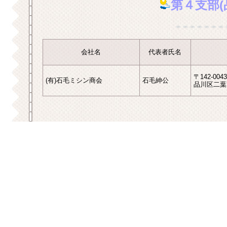
第４支部(
会社名
代表者氏名
〒142-0043
(有)石毛ミシン商会
石毛紳公
品川区二葉1-