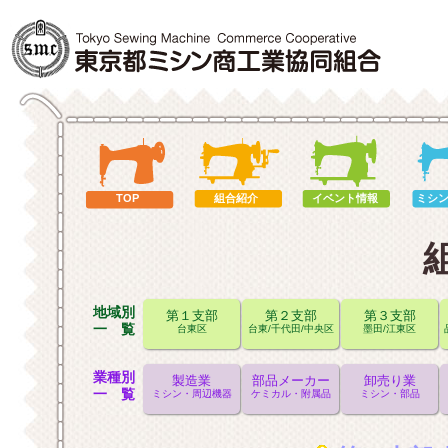
TOP
組合紹介
イベント情報
ミシ
地域別
第１支部
第２支部
第３支部
一 覧
台東区
台東/千代田/中央区
墨田/江東区
業種別
製造業
部品メーカー
卸売り業
一 覧
ミシン・周辺機器
ケミカル・附属品
ミシン・部品