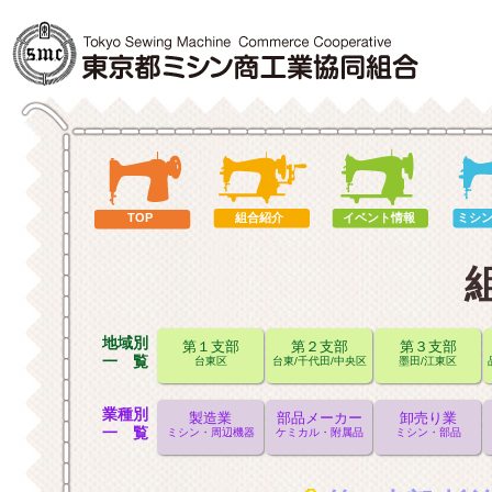
TOP
組合紹介
イベント情報
ミシ
地域別
第１支部
第２支部
第３支部
一 覧
台東区
台東/千代田/中央区
墨田/江東区
業種別
製造業
部品メーカー
卸売り業
一 覧
ミシン・周辺機器
ケミカル・附属品
ミシン・部品